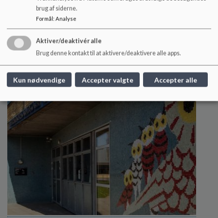
Indskrivning til 0. klasse 26/27
brug af siderne.
Formål
:
Analyse
Herningsholmskolen åbner dørene til den nye skole i
august 2026. Skal dit barn starte i 0.
Aktiver/deaktivér alle
Læs mere
Brug denne kontakt til at aktivere/deaktivere alle apps.
Kun nødvendige
Accepter valgte
Accepter alle