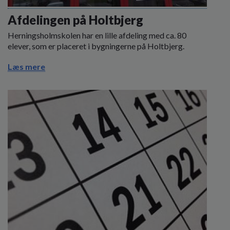
o
l
Afdelingen på Holtbjerg
d
Herningsholmskolen har en lille afdeling med ca. 80
e
elever, som er placeret i bygningerne på Holtbjerg.
t
Læs mere