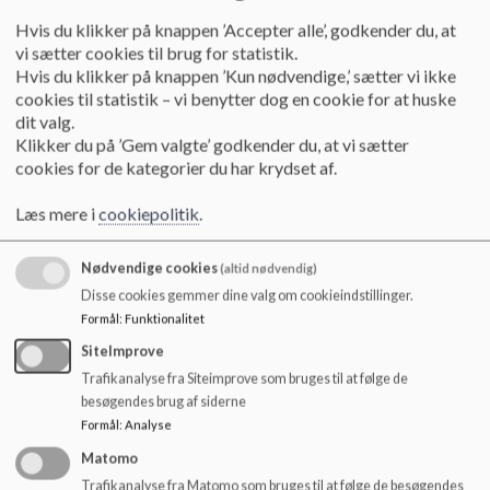
Referater 25/26
Hvis du klikker på knappen ’Accepter alle’, godkender du, at
Her kan du læse referater fra skolebestyrelsens
vi sætter cookies til brug for statistik.
møder
Hvis du klikker på knappen ’Kun nødvendige,’ sætter vi ikke
cookies til statistik – vi benytter dog en cookie for at huske
Læs mere
dit valg.
Klikker du på ’Gem valgte’ godkender du, at vi sætter
cookies for de kategorier du har krydset af.
Læs mere i
cookiepolitik
.
Nødvendige cookies
(altid nødvendig)
Disse cookies gemmer dine valg om cookieindstillinger.
Formål
:
Funktionalitet
SiteImprove
Trafikanalyse fra Siteimprove som bruges til at følge de
besøgendes brug af siderne
Formål
:
Analyse
Matomo
Trafikanalyse fra Matomo som bruges til at følge de besøgendes