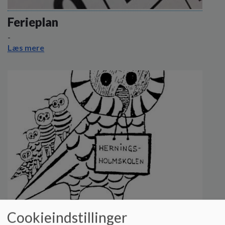
Ferieplan
-
Læs mere
Cookieindstillinger