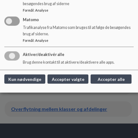
besøgendes brug af siderne
Formål
:
Analyse
Undervisningens organisering - special
Matomo
Trafikanalyse fra Matomo som bruges til at følge de besøgendes
brug af siderne.
Formål
:
Analyse
Klassedannelse distrikt
Aktiver/deaktivér alle
Brug denne kontakt til at aktivere/deaktivere alle apps.
Klassedannelse special
Kun nødvendige
Accepter valgte
Accepter alle
Skole-hjem samtaler og forældremøder
Overflytning mellem klasser og afdelinger