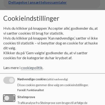
o
Deltagelse i ansættelsessamtaler
l
d
Cookieindstillinger
e
Lejrskoler
t
Hvis du klikker på knappen ’Accepter alle’, godkender du, at
vi sætter cookies til brug for statistik.
Princip for elevernes muligheder for at forlade skolen i pauserne
Hvis du klikker på knappen ’Kun nødvendige,’ sætter vi ikke
cookies til statistik – vi benytter dog en cookie for at huske
dit valg.
Klikker du på ’Gem valgte’ godkender du, at vi sætter
Forældrerådsarbejdet.pdf
cookies for de kategorier du har krydset af.
Læs mere i
cookiepolitik
.
Vikardækning
Nødvendige cookies
(altid nødvendig)
Disse cookies gemmer dine valg om cookieindstillinger.
Tryksager
Formål
:
Funktionalitet
SiteImprove
Undervisningens organisering - distrikt
Trafikanalyse fra Siteimprove som bruges til at følge de