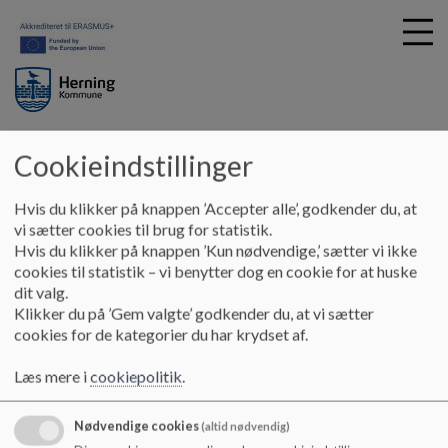
Herningsholmskolen
Cookieindstillinger
G
å
Skolebestyrelsen
Referater 18/19
t
Hvis du klikker på knappen ’Accepter alle’, godkender du, at
i
vi sætter cookies til brug for statistik.
Referater 18/19
l
Hvis du klikker på knappen ’Kun nødvendige,’ sætter vi ikke
h
cookies til statistik – vi benytter dog en cookie for at huske
o
dit valg.
v
-
Klikker du på ’Gem valgte’ godkender du, at vi sætter
e
cookies for de kategorier du har krydset af.
Dokumenter
d
i
Læs mere i
cookiepolitik
.
Referat 21. august 2018
n
d
Nødvendige cookies
(altid nødvendig)
h