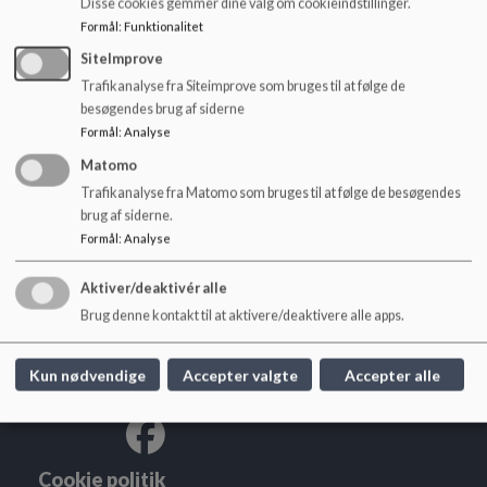
Disse cookies gemmer dine valg om cookieindstillinger.
o
Referat 6. september 2018
Formål
:
Funktionalitet
l
d
SiteImprove
e
Referat 18. september 2018
Trafikanalyse fra Siteimprove som bruges til at følge de
t
besøgendes brug af siderne
Formål
:
Analyse
Matomo
Trafikanalyse fra Matomo som bruges til at følge de besøgendes
brug af siderne.
Herningsholmskolen
Formål
:
Analyse
Sjællandsgade 86, 7400 Herning
herningsholm@herning.dk
Aktiver/deaktivér alle
+45 96287850
Brug denne kontakt til at aktivere/deaktivere alle apps.
EAN NR.
5798005495116
Sitemap
Kun nødvendige
Accepter valgte
Accepter alle
Cookie politik