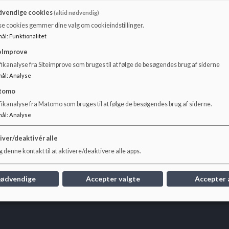
vendige cookies
(altid nødvendig)
Herningsholmskolen har en lille afdeling med ca. 80 elev
se cookies gemmer dine valg om cookieindstillinger.
I skoledelen er der 10 ansatte, og i vores SFO er der fire
mål
:
Funktionalitet
eImprove
ikanalyse fra Siteimprove som bruges til at følge de besøgendes brug af siderne
På afdelingen på Holtbjerg arbejder vi meget med sprog o
mål
:
Analyse
meget med ”åben skole”.
tomo
fikanalyse fra Matomo som bruges til at følge de besøgendes brug af siderne.
mål
:
Analyse
Herningsholmskolen er én skole på to matrikler, så vi væ
Eleverne er således sammen i faguger og på andre dage,
iver/deaktivér alle
 denne kontakt til at aktivere/deaktivere alle apps.
nødvendige
Accepter valgte
Accepter 