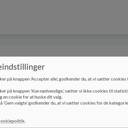
kolebestyrelsen
Specialklasser
Special-SFO
indstillinger
ker på knappen ’Accepter alle’, godkender du, at vi sætter cookies t
ker på knappen ’Kun nødvendige,’ sætter vi ikke cookies til statisti
 en cookie for at huske dit valg.
Holtbjerg
Organisering
å ’Gem valgte’ godkender du, at vi sætter cookies for de kategorie
Afdelingen på Holtbj
cookiepolitik
.