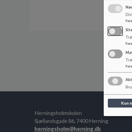
Nød
Dis
For
Sit
Traf
For
Ma
Tra
For
Akt
Brug
Kun 
Herningsholmskolen
Sjællandsgade 86, 7400 Herning
herningsholm@herning.dk