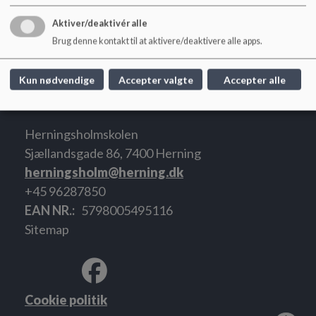
Aktiver/deaktivér alle
Brug denne kontakt til at aktivere/deaktivere alle apps.
Referat 14. maj 2024
Kun nødvendige
Accepter valgte
Accepter alle
Herningsholmskolen
Sjællandsgade 86, 7400 Herning
herningsholm@herning.dk
+45 96287850
EAN NR.
5798005495116
Sitemap
Cookie politik