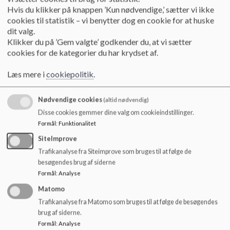
o
Referat 26. september 2023
Hvis du klikker på knappen ’Kun nødvendige,’ sætter vi ikke
l
cookies til statistik – vi benytter dog en cookie for at huske
d
dit valg.
e
Klikker du på ’Gem valgte’ godkender du, at vi sætter
Referat 26. oktober 2023
t
cookies for de kategorier du har krydset af.
Læs mere i
cookiepolitik
.
Referat 29. november 2023
Nødvendige cookies
(altid nødvendig)
Disse cookies gemmer dine valg om cookieindstillinger.
Referat 9. januar 2024
Formål
:
Funktionalitet
SiteImprove
Referat 21. februar 2024
Trafikanalyse fra Siteimprove som bruges til at følge de
besøgendes brug af siderne
Formål
:
Analyse
Referat 5. marts 2024
Matomo
Trafikanalyse fra Matomo som bruges til at følge de besøgendes
brug af siderne.
Formål
:
Analyse
Referat 5. april 2024